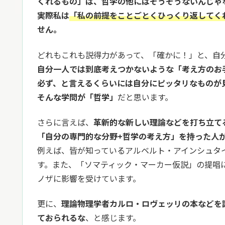
くれるもの」は、哲学の他にはそうそうないんじゃ
実際私は
「私の前提をことごとくひっくり返してく
せん。
どれもこれも説得力があって、「確かに！」と、自
自分一人では到底考えつかないような「考え方のお
必ず、と言えるくらいには自分にピッタリなものが
そんな学問が「哲学」
だと思います。
さらに言えば、
革新的な新しい理論などを打ち立て
「自分の専門的な分野+哲学の考え方」を持った人
例えば、皆が知っているアルベルト・アインシュタ
す。また、「ソマティック・マーカー仮説」の提唱
ノザに影響を受けています。
更に、
理論物理学者カルロ・ロヴェッリの本などを
ておられるな
、と感じます。