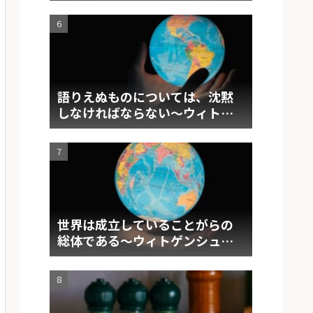
語りえぬものについては、沈黙
しなければならない～ウィトゲ
ンシュタイン 『論理哲学論
考』要約②～
世界は成立していることがらの
総体である～ウィトゲンシュタ
イン 『論理哲学論考』要約①～