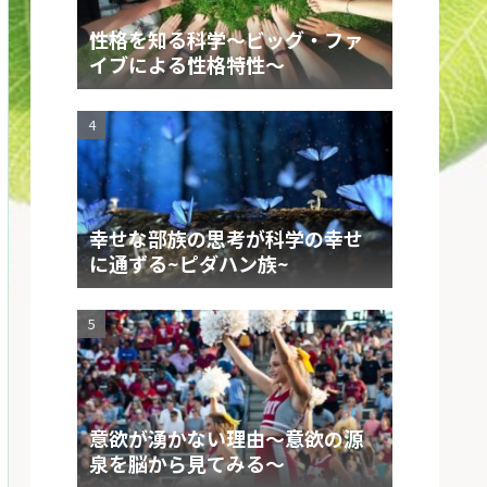
性格を知る科学～ビッグ・ファ
イブによる性格特性～
幸せな部族の思考が科学の幸せ
に通ずる~ピダハン族~
意欲が湧かない理由～意欲の源
泉を脳から見てみる～