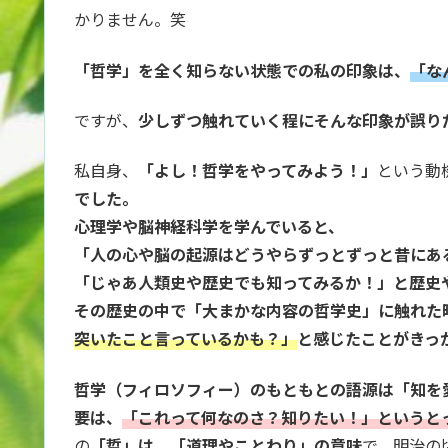
かりません。笑
「哲学」を全く知らない状態での私の印象は、
「な
ですが、
少しずつ触れていく程にそんな印象が誤り
私自身、
「よし！哲学をやってみよう！」
という動
でした。
心理学や脳神経科学を学んでいると、
「人の心や脳の起源はどうやらずっとずっと昔にあ
「じゃあ人類史や歴史でも知ってみるか！」と歴史
その歴史の中で「大まかな内容の哲学史」に触れた
突いたこと言っているかも？」
と感じたことがきっ
哲学（フィロソフィー）のもともとの語源は「知を
要は、
「これって何なのさ？知りたい！」というと
の
「哲」は、「道理やことわり」の意味
で、明治の