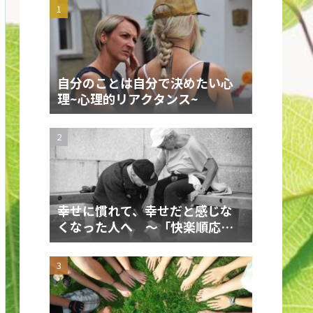
自分のことは自分で決めたい心
理~心理的リアクタンス~
幸せに慣れて、幸せだと感じな
くなった人へ ～「快楽順応」
を飼いならす～