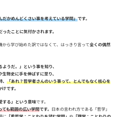
んだかめんどくさい事を考えている学問」
です。
だったことに気付かされます。
機から学び始めた訳ではなくて、はっきり言って
全くの偶然
るようだ。」という事を知り、
や生物史に手を伸ばすに至り、
時、
「あれ？哲学者さんのいう事って、とんでもなく核心を
かけです。
愛する」という意味
です。
っても範囲の広い学問
です。
日本の言われ方である「哲学」
頃に
「希哲学：ことわりを望む学問」
や
「理学：ことわりの