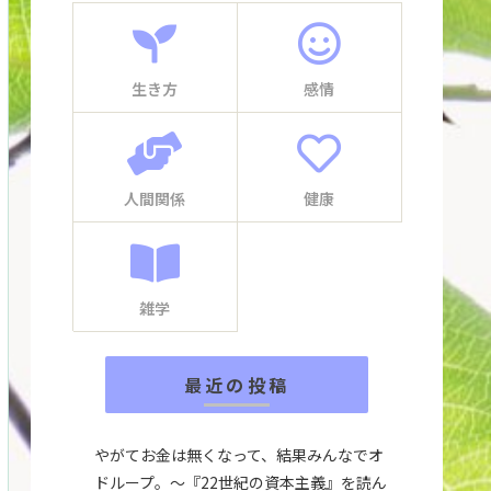
生き方
感情
人間関係
健康
雑学
最近の投稿
やがてお金は無くなって、結果みんなでオ
ドループ。～『22世紀の資本主義』を読ん