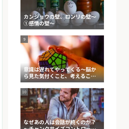
カンジョウの壁、ロンリの壁～
①感情の壁～
意識は遅れてやってくる～脳か
ら見た気付くこと、考えること
の仕組み～
なぜあの人は会話が続くのか？
～チャンクサイズコントロール