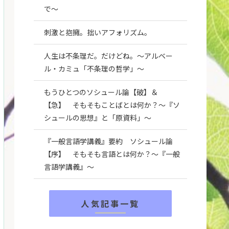
で～
刺激と抱擁。拙いアフォリズム。
人生は不条理だ。だけどね。～アルベー
ル・カミュ「不条理の哲学」～
もうひとつのソシュール論【破】＆
【急】 そもそもことばとは何か？～『ソ
シュールの思想』と「原資料」～
『一般言語学講義』要約 ソシュール論
【序】 そもそも言語とは何か？～『一般
言語学講義』～
人気記事一覧