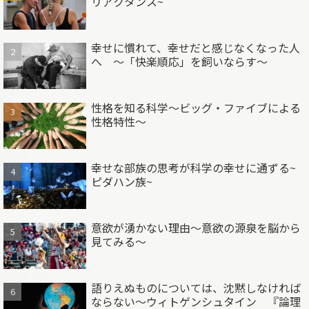
リアクタンス~
幸せに慣れて、幸せだと感じなくなった人
へ ～「快楽順応」を飼いならす～
性格を知る科学～ビッグ・ファイブによる
性格特性～
幸せな部族の思考が科学の幸せに通ずる~
ピダハン族~
意欲が湧かない理由～意欲の源泉を脳から
見てみる～
語りえぬものについては、沈黙しなければ
ならない～ウィトゲンシュタイン 『論理