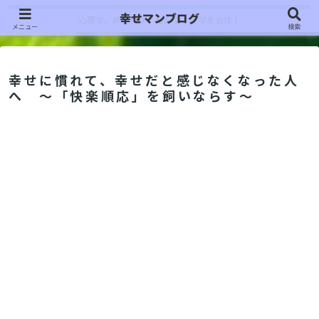
幸せマンブログ
心理学、神経科学、歴史学、哲学を合体！
メニュー
検索
幸せに慣れて、幸せだと感じなくなった人
へ ～「快楽順応」を飼いならす～