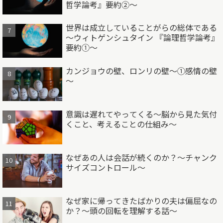
哲学論考』要約②～
世界は成立していることがらの総体である
～ウィトゲンシュタイン 『論理哲学論考』
要約①～
カンジョウの壁、ロンリの壁～①感情の壁
～
意識は遅れてやってくる～脳から見た気付
くこと、考えることの仕組み～
なぜあの人は会話が続くのか？～チャンク
サイズコントロール～
なぜ家に帰ってきたばかりの夫は偏屈なの
か？～頭の回転を理解する話～