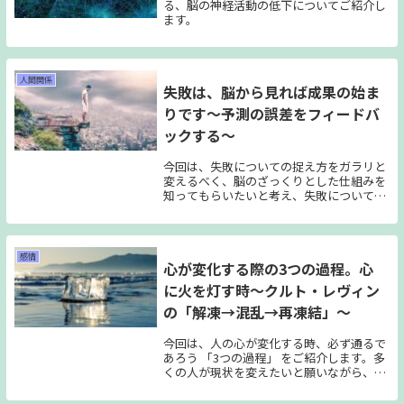
る、脳の神経活動の低下についてご紹介し
ます。
人間関係
失敗は、脳から見れば成果の始ま
りです～予測の誤差をフィードバ
ックする～
今回は、失敗についての捉え方をガラリと
変えるべく、脳のざっくりとした仕組みを
知ってもらいたいと考え、失敗についての
記事としてご紹介していこうと思います。
意外なことが起きた時、私達はなぜそう感
じるのか？ということにまずは触れてい
き、そこから私達の苦手としている「失
感情
心が変化する際の3つの過程。心
敗」について考えていきます。
に火を灯す時～クルト・レヴィン
の「解凍→混乱→再凍結」～
今回は、人の心が変化する時、必ず通るで
あろう 「3つの過程」 をご紹介します。多
くの人が現状を変えたいと願いながら、勇
気を持って挑戦して見ても、やっぱり無理
かもしれない。という心の変化を辿り元の