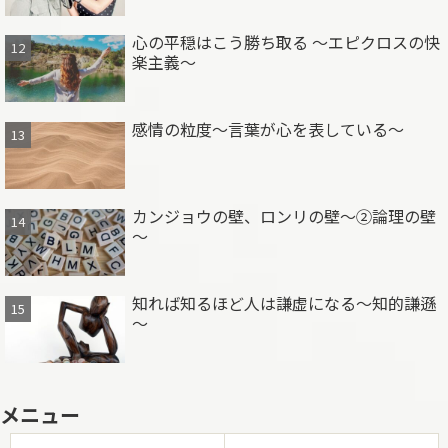
心の平穏はこう勝ち取る ～エピクロスの快
楽主義～
感情の粒度～言葉が心を表している～
カンジョウの壁、ロンリの壁～②論理の壁
～
知れば知るほど人は謙虚になる～知的謙遜
～
メニュー