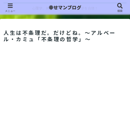
幸せマンブログ
心理学、神経科学、歴史学、哲学を合体！
メニュー
検索
人生は不条理だ。だけどね。～アルベー
ル・カミュ「不条理の哲学」～