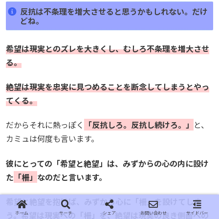
反抗は不条理を増大させると思うかもしれない。だけ
どね。
希望は現実とのズレを大きくし、むしろ不条理を増大させ
る。
絶望は現実を忠実に見つめることを断念してしまうとやっ
てくる。
だからそれに熱っぽく
「反抗しろ。反抗し続けろ。」
と、
カミュは何度も言います。
彼にとっての「希望と絶望」は、みずからの心の内に設け
た
「柵」
なのだと言います。
希望と絶望を抱けば、みずから心に「柵」を設けてしま
う。希望は現実への「柵」を、絶望は現実の良き側面への
ホーム
サーチ
シェア
お問い合わせ
サイドバー