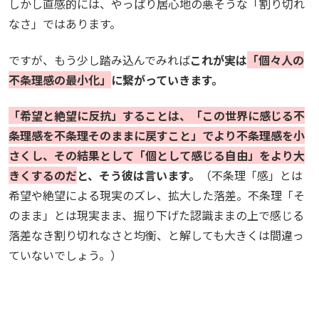
しかし直感的には、やっぱり居心地の悪そうな「割り切れ
なさ」ではあります。
ですが、もう少し踏み込んでみれば
これが実は
「個々人の
不条理感の最小化」
に繋がっていきます。
「希望と絶望に反抗」することは、「この世界に感じる不
条理感を不条理そのままに戻すこと」でより不条理感を小
さくし、その結果として「個として感じる自由」をより大
きくするのだ
と、そう彼は言います。
（不条理「感」とは
希望や絶望による現実のズレ、拡大した落差。不条理「そ
のまま」とは現実まま、掘り下げた認識ままの上で感じる
落差なき割り切れなさと均衡、と解しても大きくは間違っ
ていないでしょう。）