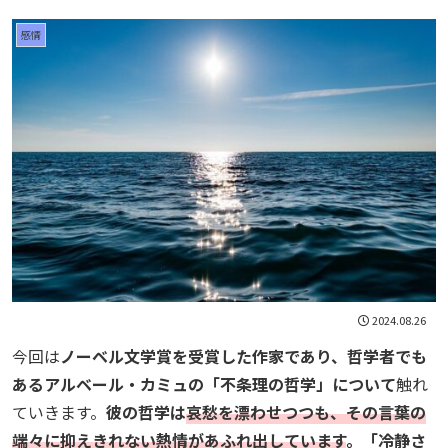
感情
2024.08.26
今回は
ノーベル文学賞を受賞した作家であり、哲学者でも
あるアルベール・カミュの「不条理の哲学」について
触れ
ていきます。
彼の哲学は
哀愁を漂わせつつも、その言葉の
端々に抑えきれない熱情があふれ出しています
。「冷静さ