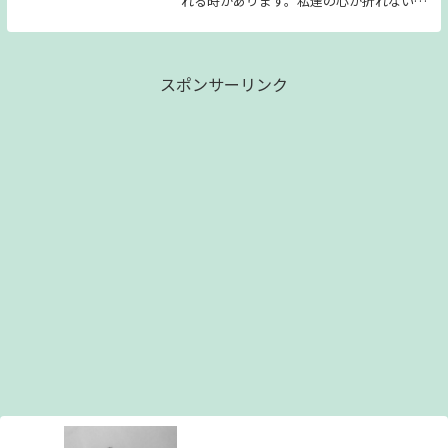
れる時があります。私達の心が折れないよ
うにするためには、その人の為の「心の土
台」が必要だと感じます。そんなそれぞれ
の「心の土台」を見つけるために。
スポンサーリンク