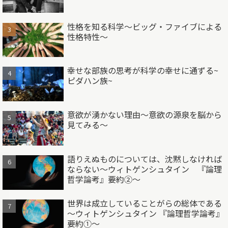
性格を知る科学～ビッグ・ファイブによる
性格特性～
幸せな部族の思考が科学の幸せに通ずる~
ピダハン族~
意欲が湧かない理由～意欲の源泉を脳から
見てみる～
語りえぬものについては、沈黙しなければ
ならない～ウィトゲンシュタイン 『論理
哲学論考』要約②～
世界は成立していることがらの総体である
～ウィトゲンシュタイン 『論理哲学論考』
要約①～