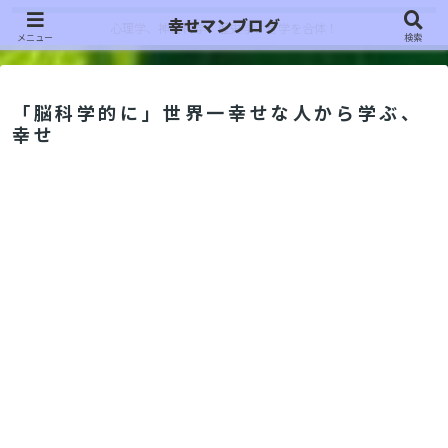
幸せマンブログ
心理学、神経科学、歴史学、哲学を合体！
メニュー
検索
「脳科学的に」世界一幸せな人から学ぶ、
幸せ