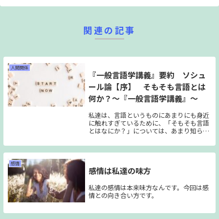
関連の記事
人間関係
『一般言語学講義』要約 ソシュ
ール論【序】 そもそも言語とは
何か？～『一般言語学講義』～
私達は、言語というものにあまりにも身近
に触れすぎているために、「そもそも言語
とはなにか？」については、あまり知らな
いかもしれません。私達は生まれた時か
ら、言葉に囲まれ、言葉によって育ち、言
葉を通してモノを考え、言葉を介して会話
をします。言の葉から言語を獲得する私
感情
感情は私達の味方
達。言語の作用を知ってみるのはどうでし
ょう？
私達の感情は本来味方なんです。今回は感
情との向き合い方です。