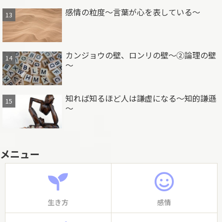
感情の粒度～言葉が心を表している～
カンジョウの壁、ロンリの壁～②論理の壁
～
知れば知るほど人は謙虚になる～知的謙遜
～
メニュー
生き方
感情