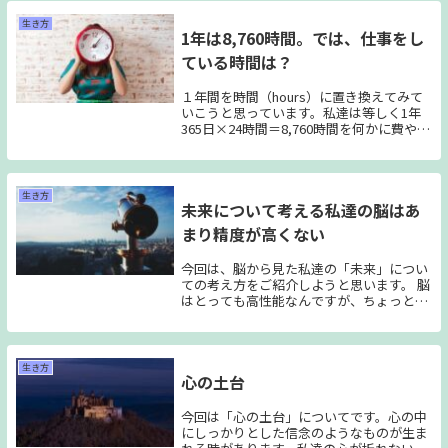
生き方
1年は8,760時間。では、仕事をし
ている時間は？
１年間を時間（hours）に置き換えてみて
いこうと思っています。私達は等しく1年
365日×24時間＝8,760時間を何かに費やし
ながら暮らしています。数字として見てい
く事で、もしかしたらハッとするようなこ
とに気付けるんじゃないかと思い計算して
みた結果、私はハッとさせられたので、ご
生き方
未来について考える私達の脳はあ
紹介していきます。
まり精度が高くない
今回は、脳から見た私達の「未来」につい
ての考え方をご紹介しようと思います。 脳
はとっても高性能なんですが、ちょっとお
っちょこちょいなところもあります。 今日
はそんなおっちょこちょいな特徴につい
て、触れていけたらいいなって思ってま
す。
生き方
心の土台
今回は「心の土台」についてです。心の中
にしっかりとした信念のようなものが生ま