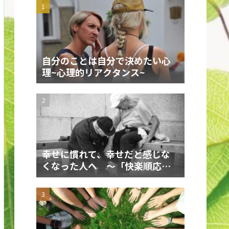
自分のことは自分で決めたい心
理~心理的リアクタンス~
幸せに慣れて、幸せだと感じな
くなった人へ ～「快楽順応」
を飼いならす～