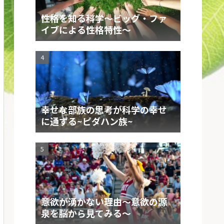
性格を知る科学～ビッグ・ファ
イブによる性格特性～
幸せな部族の思考が科学の幸せ
に通ずる~ピダハン族~
意欲が湧かない理由～意欲の源
泉を脳から見てみる～