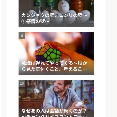
カンジョウの壁、ロンリの壁～
①感情の壁～
意識は遅れてやってくる～脳か
ら見た気付くこと、考えること
の仕組み～
なぜあの人は会話が続くのか？
～チャンクサイズコントロール