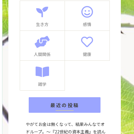
生き方
感情
人間関係
健康
雑学
最近の投稿
やがてお金は無くなって、結果みんなでオ
ドループ。～『22世紀の資本主義』を読ん