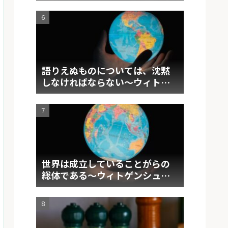
語りえぬものについては、沈黙
しなければならない～ウィトゲ
ンシュタイン 『論理哲学論
考』要約②～
世界は成立していることがらの
総体である～ウィトゲンシュタ
イン 『論理哲学論考』要約①～