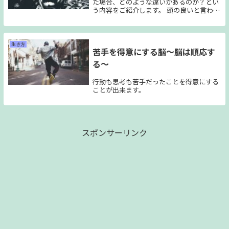
た場合、どのような違いがあるのか？とい
う内容をご紹介します。 頭の良いと言われ
る人の脳の活動には結構明確な特徴がある
のでご紹介していければと思っています。
どういった違いがあるのか？また、その状
態に近づくにはどうして言ったら良いの
生き方
苦手を得意にする脳～脳は順応す
か？今日はそんな話です。
る～
行動も思考も苦手だったことを得意にする
ことが出来ます。
スポンサーリンク