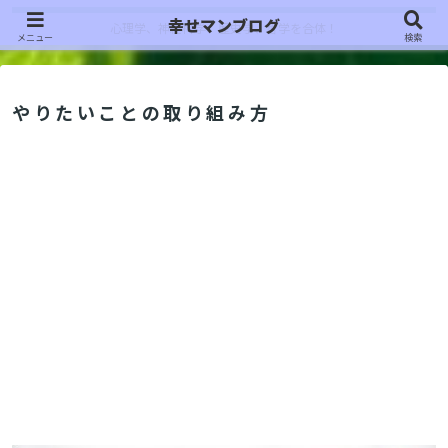
幸せマンブログ
心理学、神経科学、歴史学、哲学を合体！
メニュー
検索
やりたいことの取り組み方