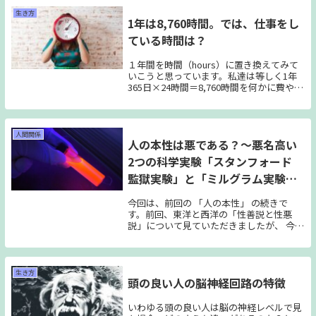
らも、少しずつ露わになる彼の「本意」に
生き方
1年は8,760時間。では、仕事をし
迫っていきます。
ている時間は？
１年間を時間（hours）に置き換えてみて
いこうと思っています。私達は等しく1年
365日×24時間＝8,760時間を何かに費やし
ながら暮らしています。数字として見てい
く事で、もしかしたらハッとするようなこ
とに気付けるんじゃないかと思い計算して
みた結果、私はハッとさせられたので、ご
人間関係
人の本性は悪である？～悪名高い
紹介していきます。
2つの科学実験「スタンフォード
監獄実験」と「ミルグラム実験」
～
今回は、前回の 「人の本性」 の続きで
す。前回、東洋と西洋の「性善説と性悪
説」について見ていただきましたが、 今回
は「性悪説」を強めるような悪名高い実験
について、見ていこうと思います。 おそら
くは多くの方がこの事実を知らないでいま
す。ですので今回は分かっていることを踏
生き方
頭の良い人の脳神経回路の特徴
まえて、科学の実験についてご紹介しま
す。
いわゆる頭の良い人は脳の神経レベルで見