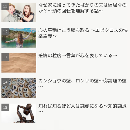
なぜ家に帰ってきたばかりの夫は偏屈なの
か？～頭の回転を理解する話～
心の平穏はこう勝ち取る ～エピクロスの快
楽主義～
感情の粒度～言葉が心を表している～
カンジョウの壁、ロンリの壁～②論理の壁
～
知れば知るほど人は謙虚になる～知的謙遜
～