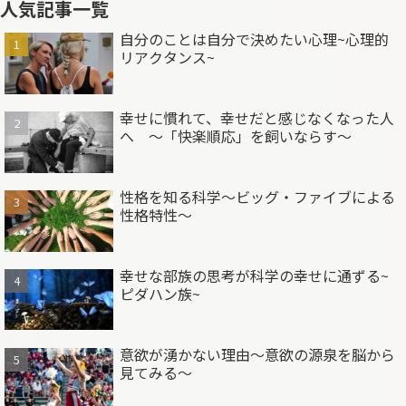
人気記事一覧
自分のことは自分で決めたい心理~心理的
リアクタンス~
幸せに慣れて、幸せだと感じなくなった人
へ ～「快楽順応」を飼いならす～
性格を知る科学～ビッグ・ファイブによる
性格特性～
幸せな部族の思考が科学の幸せに通ずる~
ピダハン族~
意欲が湧かない理由～意欲の源泉を脳から
見てみる～