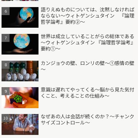
語りえぬものについては、沈黙しなければ
ならない～ウィトゲンシュタイン 『論理
哲学論考』要約②～
世界は成立していることがらの総体である
～ウィトゲンシュタイン 『論理哲学論考』
要約①～
カンジョウの壁、ロンリの壁～①感情の壁
～
意識は遅れてやってくる～脳から見た気付
くこと、考えることの仕組み～
なぜあの人は会話が続くのか？～チャンク
サイズコントロール～