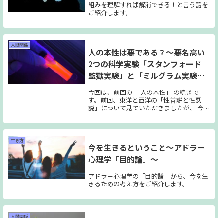
組みを理解すれば解消できる！と言う話を
ご紹介します。
人間関係
人の本性は悪である？～悪名高い
2つの科学実験「スタンフォード
監獄実験」と「ミルグラム実験」
～
今回は、前回の 「人の本性」 の続きで
す。前回、東洋と西洋の「性善説と性悪
説」について見ていただきましたが、 今回
は「性悪説」を強めるような悪名高い実験
について、見ていこうと思います。 おそら
くは多くの方がこの事実を知らないでいま
す。ですので今回は分かっていることを踏
生き方
今を生きるということ～アドラー
まえて、科学の実験についてご紹介しま
す。
心理学「目的論」～
アドラー心理学の「目的論」から、今を生
きるための考え方をご紹介します。
人間関係