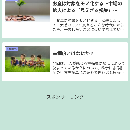
お金は対象をモノ化する～市場の
拡大による「見えざる損失」～
「お金は対象をモノ化する」と題しまし
て、大抵のモノが買えるこんな時代だから
こそ、一考したいことについて考えていき
ます。理論や実例を簡単な形で盛り込ん
で、 「現代社会において拡大しつつあるも
の」と「再確認したいもの」 を見ていこう
と思います。
人間関係
幸福度とはなにか？
今回は、 人が感じる幸福度はなにによって
決まっているか？について、科学による計
測の仕方を簡単にご紹介できればと思って
います。また、幸福の感じ方についての大
切なことも記事にしていこうと思います。
スポンサーリンク