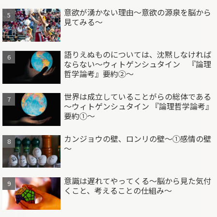
意欲が湧かない理由～意欲の源泉を脳から
見てみる～
語りえぬものについては、沈黙しなければ
ならない～ウィトゲンシュタイン 『論理
哲学論考』要約②～
世界は成立していることがらの総体である
～ウィトゲンシュタイン 『論理哲学論考』
要約①～
カンジョウの壁、ロンリの壁～①感情の壁
～
意識は遅れてやってくる～脳から見た気付
くこと、考えることの仕組み～