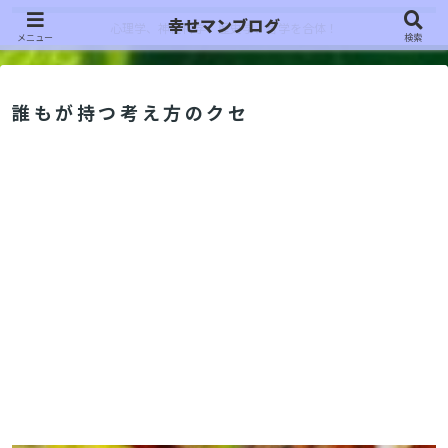
幸せマンブログ
心理学、神経科学、歴史学、哲学を合体！
メニュー
検索
誰もが持つ考え方のクセ