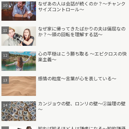
なぜあの人は会話が続くのか？～チャンク
サイズコントロール～
なぜ家に帰ってきたばかりの夫は偏屈なの
か？～頭の回転を理解する話～
心の平穏はこう勝ち取る ～エピクロスの快
楽主義～
感情の粒度～言葉が心を表している～
カンジョウの壁、ロンリの壁～②論理の壁
～
知れば知るほど人は謙虚になる～知的謙遜