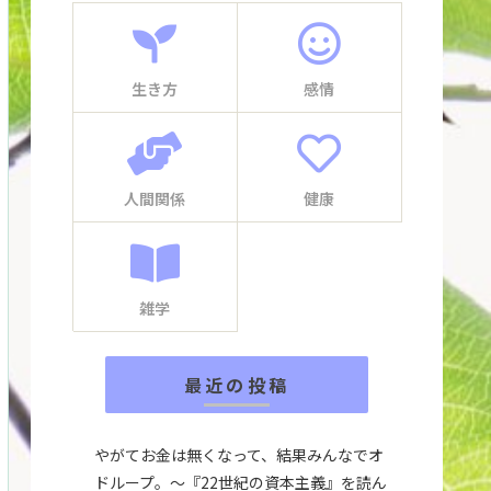
生き方
感情
人間関係
健康
雑学
最近の投稿
やがてお金は無くなって、結果みんなでオ
ドループ。～『22世紀の資本主義』を読ん