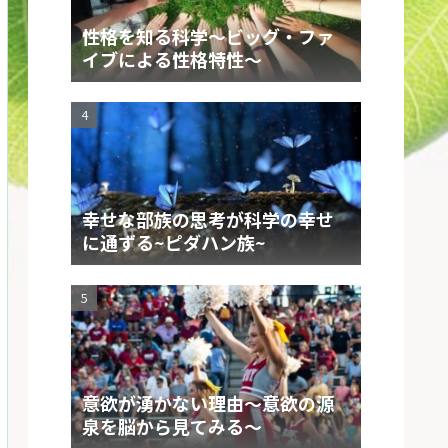
性格を知る科学～ビッグ・ファ
イブによる性格特性～
幸せな部族の思考が科学の幸せ
に通ずる~ピダハン族~
意欲が湧かない理由～意欲の源
泉を脳から見てみる～