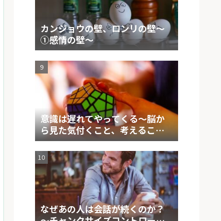
カンジョウの壁、ロンリの壁～
①感情の壁～
意識は遅れてやってくる～脳か
ら見た気付くこと、考えること
の仕組み～
なぜあの人は会話が続くのか？
～チャンクサイズコントロール