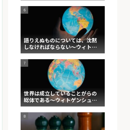
語りえぬものについては、沈黙
しなければならない～ウィトゲ
ンシュタイン 『論理哲学論
考』要約②～
世界は成立していることがらの
総体である～ウィトゲンシュタ
イン 『論理哲学論考』要約①～