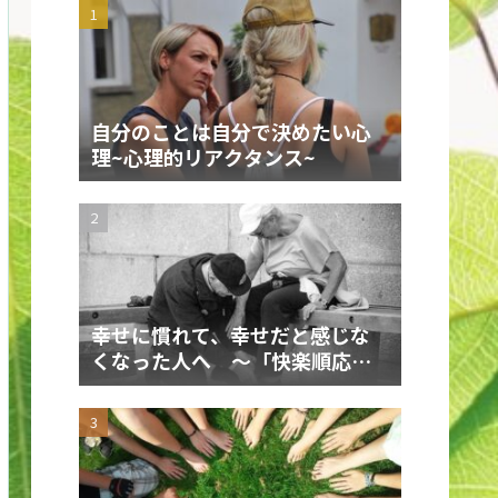
自分のことは自分で決めたい心
理~心理的リアクタンス~
幸せに慣れて、幸せだと感じな
くなった人へ ～「快楽順応」
を飼いならす～