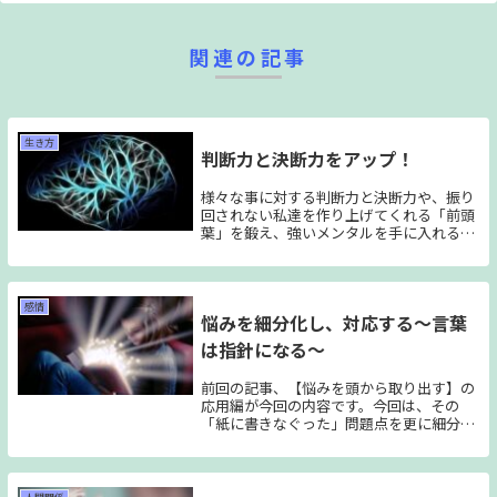
関連の記事
生き方
判断力と決断力をアップ！
様々な事に対する判断力と決断力や、振り
回されない私達を作り上げてくれる「前頭
葉」を鍛え、強いメンタルを手に入れる内
容をご紹介します。
感情
悩みを細分化し、対応する～言葉
は指針になる～
前回の記事、【悩みを頭から取り出す】の
応用編が今回の内容です。今回は、その
「紙に書きなぐった」問題点を更に細分化
していくことで、その悩みを解決していけ
ればと思っております。「外に出した」そ
の問題を更に「対処」していきます。で
は、早速いきましRead More...