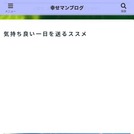
幸せマンブログ
心理学、神経科学、歴史学、哲学を合体！
メニュー
検索
気持ち良い一日を送るススメ