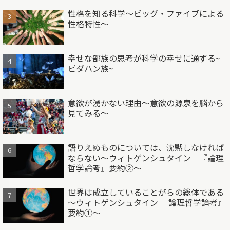
性格を知る科学～ビッグ・ファイブによる
性格特性～
幸せな部族の思考が科学の幸せに通ずる~
ピダハン族~
意欲が湧かない理由～意欲の源泉を脳から
見てみる～
語りえぬものについては、沈黙しなければ
ならない～ウィトゲンシュタイン 『論理
哲学論考』要約②～
世界は成立していることがらの総体である
～ウィトゲンシュタイン 『論理哲学論考』
要約①～