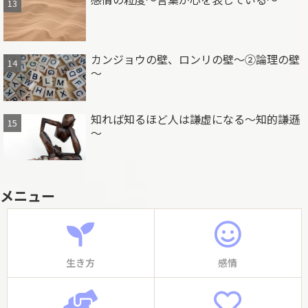
カンジョウの壁、ロンリの壁～②論理の壁
～
知れば知るほど人は謙虚になる～知的謙遜
～
メニュー
生き方
感情