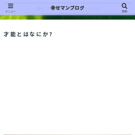
幸せマンブログ
心理学、神経科学、歴史学、哲学を合体！
メニュー
検索
才能とはなにか?