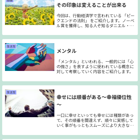
感情
その印象は変えることが出来る
達。言語の作用を知ってみるのはどうでし
ょう？
今回は、行動経済学で言われている 「ピー
クエンドの法則」 をご紹介します。ノーベ
ル賞を獲得し、知る人ぞ知るダニエル・カ
ーネマンさんが提唱している心理です。誰
にでも当てはまるものでありますが、今回
の心理は悪いものでは無いのでその心理を
修正するような内容では無く、利用してい
生き方
メンタル
く内容となっています。
「メンタル」といわれる、一般的には「心
の強さ」を表すように使われている概念に
対して考察していく内容をご紹介します。
生き方
幸せには順番がある～幸福優位性
～
一口に幸せといっても幸せには種類があっ
て、その順番を間違えず、順々に実感して
いく事がもっともスムーズにより大きな幸
せを実感できるんです、という話をしま
す。 多くの人は、特に真面目で一所懸命な