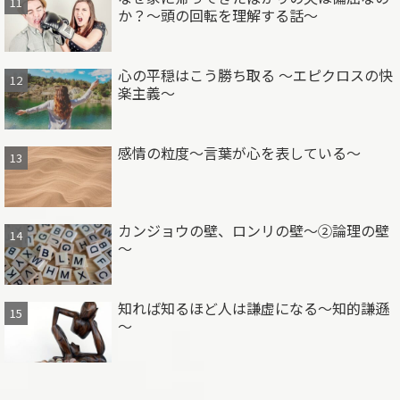
か？～頭の回転を理解する話～
心の平穏はこう勝ち取る ～エピクロスの快
楽主義～
感情の粒度～言葉が心を表している～
カンジョウの壁、ロンリの壁～②論理の壁
～
知れば知るほど人は謙虚になる～知的謙遜
～