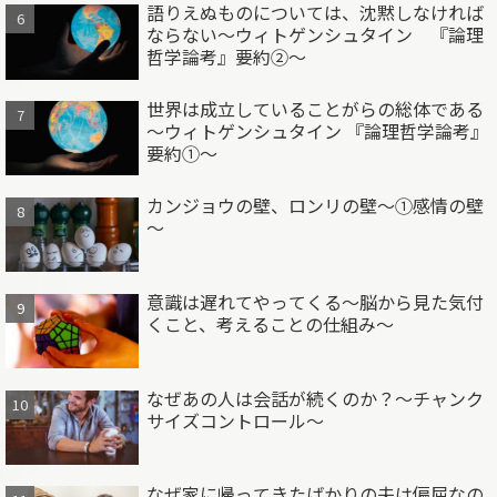
語りえぬものについては、沈黙しなければ
ならない～ウィトゲンシュタイン 『論理
哲学論考』要約②～
世界は成立していることがらの総体である
～ウィトゲンシュタイン 『論理哲学論考』
要約①～
カンジョウの壁、ロンリの壁～①感情の壁
～
意識は遅れてやってくる～脳から見た気付
くこと、考えることの仕組み～
なぜあの人は会話が続くのか？～チャンク
サイズコントロール～
なぜ家に帰ってきたばかりの夫は偏屈なの