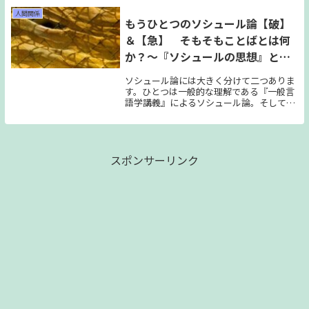
方ほど、「幸せの順番」を間違ってしまう
んです。 今回は「幸福優位性」という心理
人間関係
もうひとつのソシュール論【破】
学的な話です。
＆【急】 そもそもことばとは何
か？～『ソシュールの思想』と
「原資料」～
ソシュール論には大きく分けて二つありま
す。ひとつは一般的な理解である『一般言
語学講義』によるソシュール論。そしても
うひとつは数十年後に見つかった「ソシュ
ール手稿」による、「本意」としてのソシ
ュール論。今回は、この二つを見比べなが
らも、少しずつ露わになる彼の「本意」に
迫っていきます。
スポンサーリンク