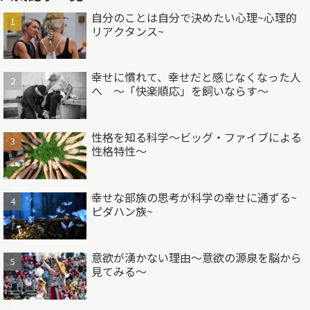
自分のことは自分で決めたい心理~心理的
リアクタンス~
幸せに慣れて、幸せだと感じなくなった人
へ ～「快楽順応」を飼いならす～
性格を知る科学～ビッグ・ファイブによる
性格特性～
幸せな部族の思考が科学の幸せに通ずる~
ピダハン族~
意欲が湧かない理由～意欲の源泉を脳から
見てみる～